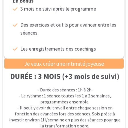
J'ai subi plusieurs épisodes d'agression sexuelle
dans mon enfance. Je l'ai gardé pour moi. Je l'ai
oublié pendant quelques années. Les souvenirs sont
revenus pendant l'adolescence quand tout le
monde autour de moi commençait à avoir des
relations amoureuses. J'étais encore loin de
m'imaginer toutes les conséquences que cela aurait
sur ma vie.
Quand j'ai découvert Natacha, je voulais tout régler
d'un coup :
• supprimer la honte, la culpabilité, et la colère que
j'avais en moi
• retrouver une complicité émotionnelle et
sexuelle avec mon mari
• Travailler le rapport difficile avec mon propre
corps
• Retrouver confiance en moi