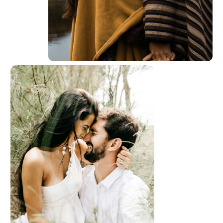
Savoir évoluer, progresser et ajuster pour être au
plus près de vos besoins et vos envies en tous
temps.
Cette partie permet :
- d’adopter l’état d’esprit et la posture idéale à
un couple épanoui sur la durée
de mettre en place des rituels de couple
- consolider les bonnes habitudes de
transparence, communication et adaptation
- acquises durant le programme
A l’issue de ce programme, vous êtes autonomes