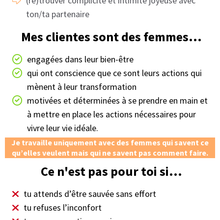
- Durée des séances : 1h à 2h.
- Le rythme : 1 séance toutes les 1 à 2 semaines,
programmées ensemble.
- Il peut y avoir du travail entre chaque session en
fonction des avancées lors des séances. Sois prête à
investir environ 1H/semaine en plus des séances pour que
la transformation opère.
Exemple sur 3 mois :
- Formulaire préparatoire
- Séances pour toi :
- définir avec précision ce que tu vises pour toi et le couple -
identifier et lever les blocages restants (peurs, croyances,
etc.) - mise en place des actions qui transforment ton et
votre quotidien - transformation des réflexes automatiques
en habitudes bénéfiques
- Séances de couple :
- médiation - élaboration des bases et du cadre propices à
la transformation
- Après 3 mois :
- 1 séance par mois pour