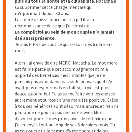
de son compagnon avec appréhension voire même
dégoût, était devenu insupportable pour moi.
Sans parler des conséquences sur ma façon d’être
avec mes enfants, j’étais trop protectrices et en
même temps j’avais beaucoup de difficultés,
surtout lorsqu’ils ont grandi pour les serrer dans
mes bras.
Et puis ma Dieteticienne m’a parlée de Natacha. Au
début, je ne me sentais pas capable de faire cette
démarche. J’étais angoissée de parler de ces
événements, de ce que cela pouvait refaire surgir. Et
je n’étais pas certaine que cela serve à quelque
chose. Et puis, je me suis dit que si je voulais que les
choses changent, je devais essayer.
Le 1 er RDV avec Natacha m’a vraiment mise en
confiance. Sa voix, ses paroles m’ont apaisée. Le
fait, également de faire ces « entretiens »en visio,
en étant chez soi, dans son environnement, son
cocon, ont fini par me décider à faire cette
démarche avec Natacha.
Je ne le cache pas, il y a eu des moments difficiles
mais qui m’ont fait réaliser que je n’avais jamais