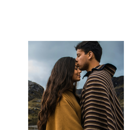
Cette partie permet :
- de se (re)découvrir
- de partager des moments puissants
- de jouer et tester ensemble sans pression ce
qui vous convient
Vous construisez ensemble le couple
sur-
mesure
dans lequel vous vous épanouissez
individuellement et à deux.
COUPLE ALIGNÉ & AUTONOME