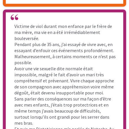
que tout est oublié car ça ne le sera jamais mais je
vais mieux, je vais bien même comme je ne me suis
jamais sentie !!!
J’ai juste envie de conclure par : Merci, merci
mille fois Natacha !
Solenn
Programme Renaissance
Prends RDV
pour réserver
ta place
Pour toute question, écris moi sur : natacha (at)
toujoursunefemme (point) fr ou
Mon Linkedin