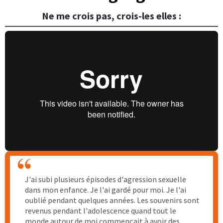
reconstruire. Natacha m'a aidé à tout décortiquer. Il
y a eu des séances plus faciles que d'autres c'est sûr.
Maintenant, je peux dire sans aucun doute qu'il y a
clairement un avant et un après accompagnement.
Aujourd'hui,
je me sens légère car je ne ressens
plus du tout la honte et la culpabilité
. Natacha a
su supprimer cette charge mentale qui
m'opprimait depuis 30 ans.
La colère a laissé place petit à petit à la
reconnaissance de ce que j'ai construit.
La complicité au sein de mon couple n'a jamais
été aussi présente.
Je suis FIERE de tout ce qui ressort des 6 derniers
mois.
Alors j'ai envie de dire MERCI Natacha. Le mot merci
est faible parce que cet accompagnement m'a
apporté des bénéfices inestimables que je ne
pensais pas avoir dans ma vie. Je pensais qu'il n'y