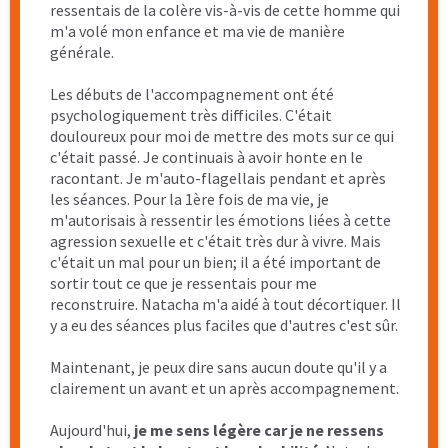
pas, au mieux, vous en ressortirez transformées 😉
En tout cas, moi je suis transformée!
Wonderwoman
Programme Renaissance et Intimité Joyeuse
Victime de viol durant mon enfance par le frère de
ma mère, ma vie en a été irrémédiablement
bouleversée.
Pendant plus de 35 ans, j’ai essayé de vivre avec, en
essayant d’enfouir ces événements profondément.
Malheureusement, à certains moments ce n’est pas
possible.
Avoir une vie sexuelle dite normale était
impossible, malgré le fait d’avoir un mari très
compréhensif et prévenant. Vivre chaque approche