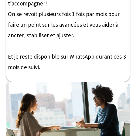
qu’elles veulent mais qui ne savent pas comment faire.
Ce n'est pas pour toi si...
tu attends d’être sauvée sans effort
tu refuses l’inconfort
tu veux une potion magique
tu souhaites qu’on fasse les choses à ta place
INTIMITÉ JOYEUSE
Accompagnement de 3 mois
Séances illimitées de coaching individuel
5 Séances de coaching de couple ou pour lui