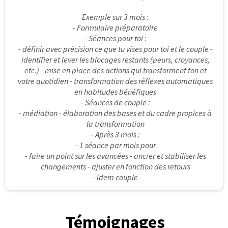
J'ai quand même eu des doutes sur ce que Natacha
pouvait m'apporter parce que je me sentais brisée
et cassée; bref je me sentais irrécupérable. Je
n'osais pas espérer que les choses puissent être
différentes. Je vivais avec la honte et la culpabilité
car j'étais persuadée que ce qui était arrivé était de
ma faute; je vivais une sexualité compliquée; je
ressentais de la colère vis-à-vis de cette homme qui
m'a volé mon enfance et ma vie de manière
générale.
Les débuts de l'accompagnement ont été
psychologiquement très difficiles. C'était
douloureux pour moi de mettre des mots sur ce qui
c'était passé. Je continuais à avoir honte en le
racontant. Je m'auto-flagellais pendant et après
les séances. Pour la 1ère fois de ma vie, je
m'autorisais à ressentir les émotions liées à cette
agression sexuelle et c'était très dur à vivre. Mais
c'était un mal pour un bien; il a été important de
sortir tout ce que je ressentais pour me