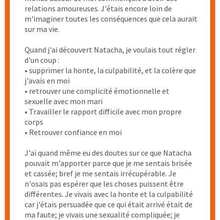
avait plus d'espoir mais en fait si, la vie est plus
douce aujourd'hui. Tu as su me faire voir les choses
autrement et surtout d'une manière positive. Grâce
à toi, ces bénéfices sont désormais ancrés et rien ni
personne ne pourra pas me les enlever. Merci
d'avoir supporté mes gros pavés de réflexion que
j'ai envoyés tout au long de ses 6 derniers mois. Tu
as toujours pris le temps d'y répondre et de me
pousser à la réflexion encore plus. Je pourrais écrire
plus mais il en faudrait des pages alors je vais juste
dire : accepter cet accompagnement a été une des
meilleures décisions de ma vie!
Pour celles qui ont vécu une agression sexuelle et
qui ont l'impression que leur vie est fichue et
qu'elles vont devoir vivre avec ce fardeau toute leur
vie, je peux vous dire que vous avez en Natacha, la
meilleure personne pour vous accompagner.
L'hésitation est normale. Ce n'est pas simple de
partager ce genre de vécu. Mais comme elle l'a vécu,
elle le comprend et ça c'est juste précieux!
Essayez, au pire vous arrêterez si vous ne le sentez