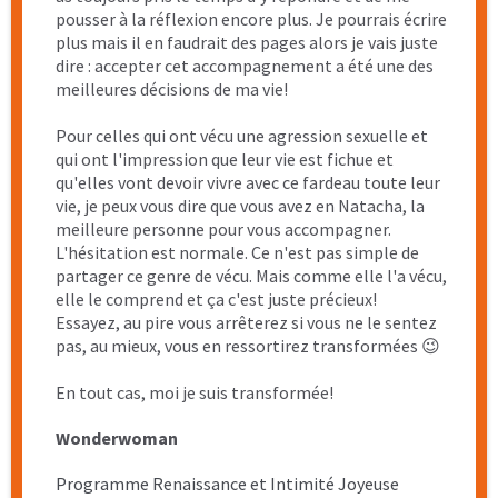
vraiment relaté à quelqu’un ce qui s’était passé. Et
avec du recul, même si ça a été difficile, c’était
nécessaire. D’autant que Natacha sait nous apaiser,
nous protéger. Et surtout elle a réussi à me faire
chasser ma honte et ma culpabilité. Jamais je ne
serai arrivée à ce résultat sans elle, sans sa douceur,
sa patience et sa compréhension.
J’ai eu longtemps peur de me faire accompagner
car je pensais que ça ne servirait à rien à part raviver
mes cauchemars, mais aujourd’hui je peux dire aux
personnes qui comme moi hésitent, que
l’accompagnement de Natacha ne peut que les
aider. Ce qui m’a marquée c’est la facilité avec
laquelle je me suis confiée à Natacha, ce qui n’est
vraiment pas mon habitude. J’avais l’impression de
la connaître depuis longtemps, comme me confier
à une amie.
Aujourd’hui
je commence à découvrir une
sexualité dite normale, sans appréhension sans
me sentir sale
et je sers mes enfants dans mes
bras sans retenue et ça, c’est fabuleux. Je ne dis pas