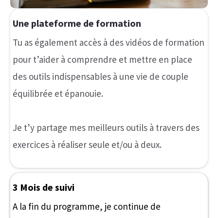
C'est pour toi si tu veux...
te sentir sereine dans ton couple
te (re)connecter à ton désir sexuel
(re)trouver complicité et intimité joyeuse avec
ton/ta partenaire
Mes clientes sont des femmes...
engagées dans leur bien-être
qui ont conscience que ce sont leurs actions qui
mènent à leur transformation
motivées et déterminées à se prendre en main et
à mettre en place les actions nécessaires pour
vivre leur vie idéale.
Je travaille uniquement avec des femmes qui savent ce