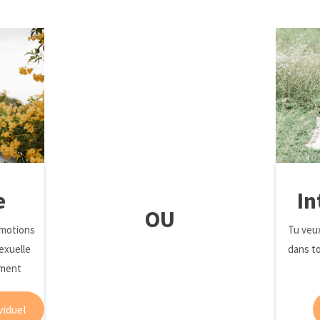
e
In
OU
émotions
Tu veux
exuelle
dans to
ement
viduel