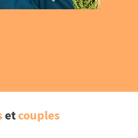
s
et
couples