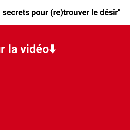
 secrets pour (re)trouver le désir"
r la vidéo⬇️