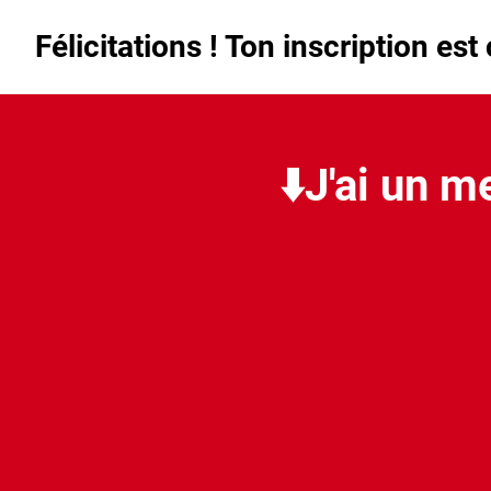
Félicitations ! Ton inscription es
⬇️J'ai un m