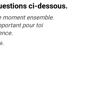
uestions ci-dessous.
e ce moment ensemble.
portant pour toi
ence.
é.